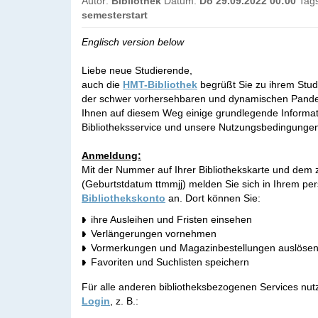
Autor:
Bibliothek
Datum:
Do 29.09.2022 00:00
Tag
semesterstart
Englisch version below
Liebe neue Studierende,
auch die
HMT-Bibliothek
begrüßt Sie zu ihrem Stu
der schwer vorhersehbaren und dynamischen Pande
Ihnen auf diesem Weg einige grundlegende Informa
Bibliotheksservice und unsere Nutzungsbedingungen
Anmeldung:
Mit der Nummer auf Ihrer Bibliothekskarte und dem
(Geburtstdatum ttmmjj) melden Sie sich in Ihrem per
Bibliothekskonto
an. Dort können Sie:
ihre Ausleihen und Fristen einsehen
Verlängerungen vornehmen
Vormerkungen und Magazinbestellungen auslöse
Favoriten und Suchlisten speichern
Für alle anderen bibliotheksbezogenen Services nutz
Login
, z. B.: