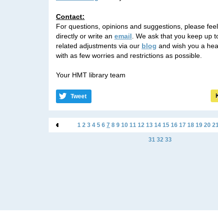
Contact:
For questions, opinions and suggestions, please feel
directly or write an
email
. We ask that you keep up t
related adjustments via our
blog
and wish you a hea
with as few worries and restrictions as possible.
Your HMT library team
Tweet
«
1
2
3
4
5
6
7
8
9
10
11
12
13
14
15
16
17
18
19
20
2
31
32
33