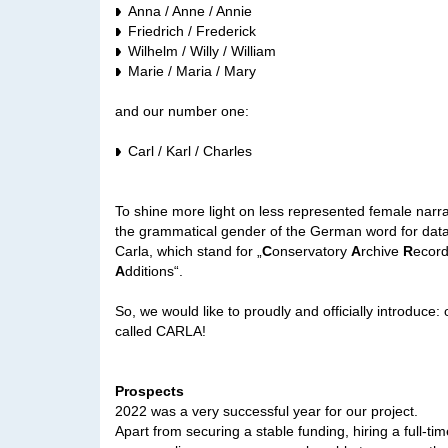
Anna / Anne / Annie
Friedrich / Frederick
Wilhelm / Willy / William
Marie / Maria / Mary
and our number one:
Carl / Karl / Charles
To shine more light on less represented female narr
the grammatical gender of the German word for data
Carla, which stand for „
C
onservatory
A
rchive
R
ecor
A
dditions“.
So, we would like to proudly and officially introduce:
called CARLA!
Prospects
2022 was a very successful year for our project.
Apart from securing a stable funding, hiring a full-t