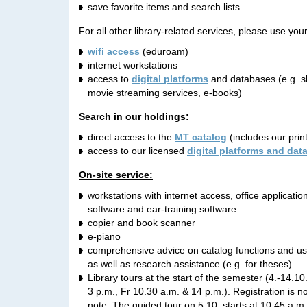
save favorite items and search lists.
For all other library-related services, please use you
wifi access
(eduroam)
internet workstations
access to
digital platforms
and databases (e.g. s
movie streaming services, e-books)
Search in our holdings:
direct access to the
MT catalog
(includes our prin
access to our licensed
digital platforms and dat
On-site service:
workstations with internet access, office applicatio
software and ear-training software
copier and book scanner
e-piano
comprehensive advice on catalog functions and use 
as well as research assistance (e.g. for theses)
Library tours at the start of the semester (4.-14.
3 p.m., Fr 10.30 a.m. & 14 p.m.). Registration is n
note: The guided tour on 5.10. starts at 10.45 a.m.