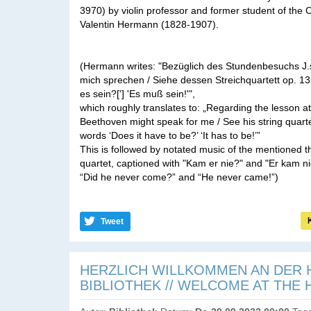
3970) by violin professor and former student of the 
Valentin Hermann (1828-1907).
(Hermann writes: "Bezüglich des Stundenbesuchs J
mich sprechen / Siehe dessen Streichquartett op. 
es sein?['] 'Es muß sein!'",
which roughly translates to: „Regarding the lesson a
Beethoven might speak for me / See his string quarte
words ‘Does it have to be?’ ‘It has to be!’”
This is followed by notated music of the mentioned t
quartet, captioned with "Kam er nie?" and "Er kam nie
“Did he never come?” and “He never came!”)
Tweet
HERZLICH WILLKOMMEN AN DER 
BIBLIOTHEK // WELCOME AT THE 