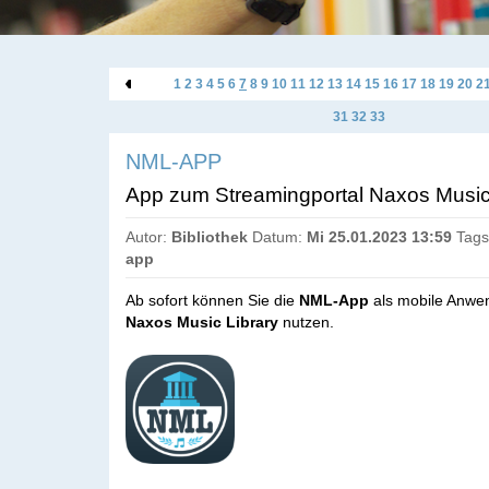
«
1
2
3
4
5
6
7
8
9
10
11
12
13
14
15
16
17
18
19
20
2
31
32
33
NML-APP
App zum Streamingportal Naxos Music
Autor:
Bibliothek
Datum:
Mi 25.01.2023 13:59
Tags
app
Ab sofort können Sie die
NML-App
als mobile Anwe
Naxos Music Library
nutzen.