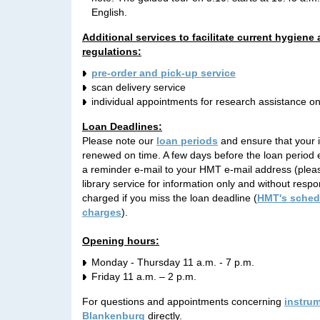
English.
Additional services to facilitate current hygiene
regulations:
pre-order and pick-up service
scan delivery service
individual appointments for research assistance on 
Loan Deadlines:
Please note our
loan periods
and ensure that your 
renewed on time. A few days before the loan period e
a reminder e-mail to your HMT e-mail address (please
library service for information only and without respon
charged if you miss the loan deadline (
HMT's schedu
charges
).
Opening hours:
Monday - Thursday 11 a.m. - 7 p.m.
Friday 11 a.m. – 2 p.m.
For questions and appointments concerning
instru
Blankenburg
directly.