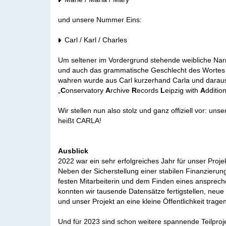
und unsere Nummer Eins:
Carl / Karl / Charles
Um seltener im Vordergrund stehende weibliche Na
und auch das grammatische Geschlecht des Wortes
wahren wurde aus Carl kurzerhand Carla und daraus
„
C
onservatory
A
rchive
R
ecords
L
eipzig with
A
ddition
Wir stellen nun also stolz und ganz offiziell vor: un
heißt CARLA!
Ausblick
2022 war ein sehr erfolgreiches Jahr für unser Projek
Neben der Sicherstellung einer stabilen Finanzierung
festen Mitarbeiterin und dem Finden eines anspre
konnten wir tausende Datensätze fertigstellen, neue
und unser Projekt an eine kleine Öffentlichkeit tragen
Und für 2023 sind schon weitere spannende Teilproje